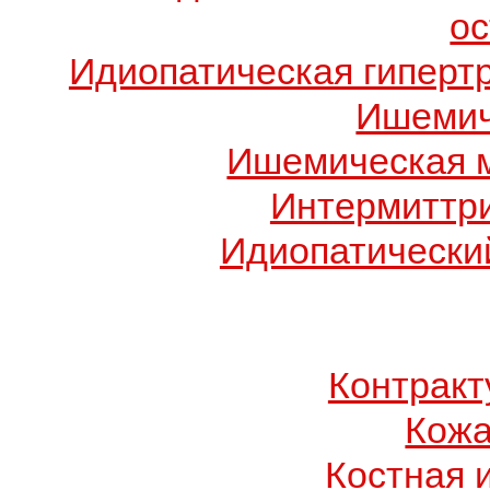
о
Идиопатическая гиперт
Ишемич
Ишемическая 
Интермиттр
Идиопатический
Контрак
Кожа
Костная 