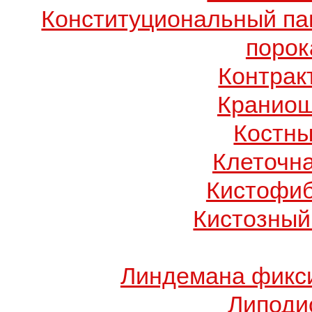
Конституциональный п
порок
Контрак
Краниош
Костны
Клеточн
Кистофиб
Кистозный
Линдемана фикси
Липоди