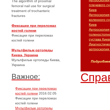
Артроскопия
The algorithm of proximal
плечевого су
femoral nail use for surgical
Киев
treatment of trochanteric
Артроскопия
fractures
коленного су
Киев
Фиксации при переломах
Артроскопия
костей голени
голеностопн
Фиксации при переломах
сустава Киев
костей голени
Диагностиче
артроскопия
Мультфильм ортопеды
Киева, Украина
Мультфильм ортопеды Киева,
Подробнее.
Украина
Справ
Важное:
Фиксации при переломах
костей голени
2016.02.05
Фиксации при переломах
костей голени
Мультфильм ортопеды