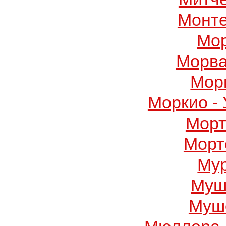
Монте
Мор
Морва
Мор
Моркио -
Морт
Морт
Му
Муш
Муше