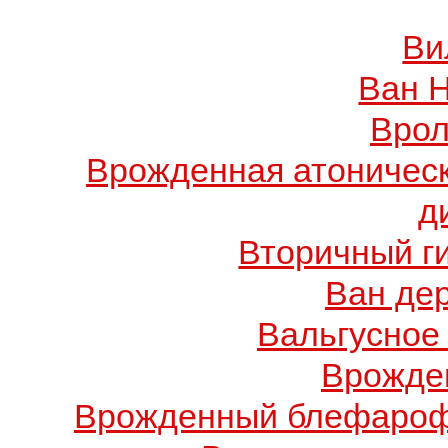
Ви
Ван 
Врол
Врожденная атоничес
д
Вторичный г
Ван де
Вальгусное
Врожде
Врожденный блефарофи