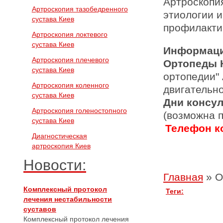
Артроскопи
Артроскопия тазобедренного
этиологии и
сустава Киев
профилакти
Артроскопия локтевого
сустава Киев
Информаци
Артроскопия плечевого
Ортопеды 
сустава Киев
ортопедии"
Артроскопия коленного
двигательн
сустава Киев
Дни консу
Артроскопия голеностопного
(возможна 
сустава Киев
Телефон ко
Диагностическая
артроскопия Киев
Новости:
Главная
»
О
Комплексный протокол
Теги:
лечения нестабильности
суставов
Комплексный протокол лечения