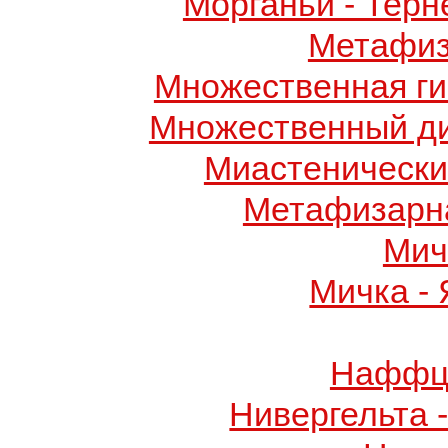
Морганьи - Терн
Метафиз
Множественная ги
Множественный д
Миастенически
Метафизарн
Мич
Мичка -
Наффци
Нивергельта 