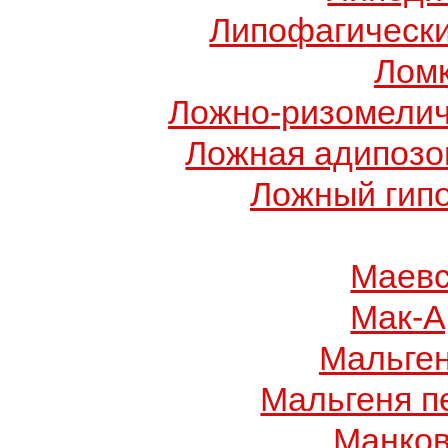
Липофагически
Ломк
Ложно-ризомелич
Ложная адипозо
Ложный гип
Маевс
Мак-А
Мальге
Мальгеня п
Манков