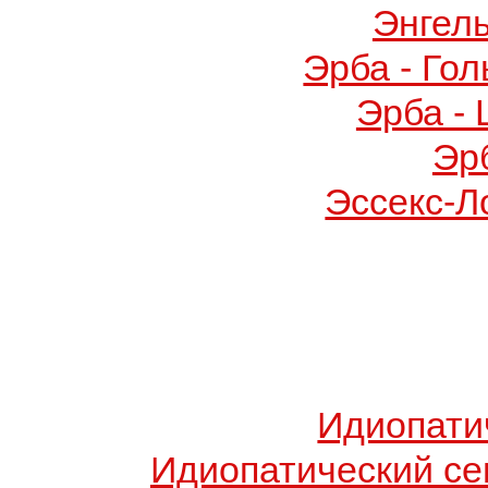
Энгел
Эрба - Го
Эрба -
Эр
Эссекс-Л
Идиопати
Идиопатический с