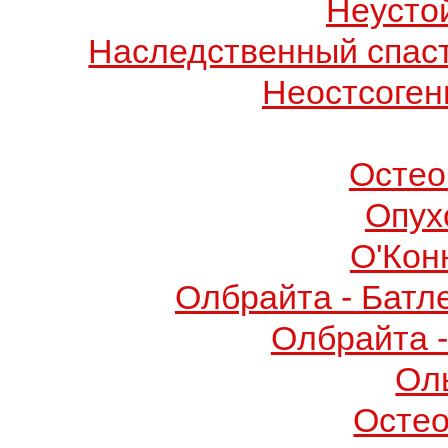
Неусто
Наследственный спас
Неостсоген
Остео
Опух
О'Кон
Олбрайта - Батл
Олбрайта 
Ол
Осте