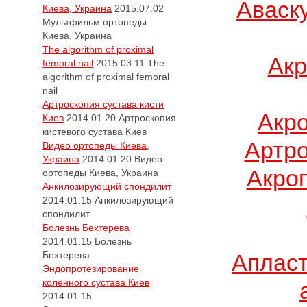
Аваск
Киева, Украина
2015.07.02
Мультфильм ортопеды
Киева, Украина
The algorithm of proximal
Акр
femoral nail
2015.03.11
The
algorithm of proximal femoral
nail
Артроскопия сустава кисти
Акр
Киев
2014.01.20
Артроскопия
кистевого сустава Киев
Артро
Видео ортопеды Киева,
Украина
2014.01.20
Видео
Акро
ортопеды Киева, Украина
Анкилозирующий спондилит
2014.01.15
Анкилозирующий
спондилит
Болезнь Бехтерева
2014.01.15
Болезнь
Бехтерева
Апласт
Эндопротезирование
коленного сустава Киев
2014.01.15