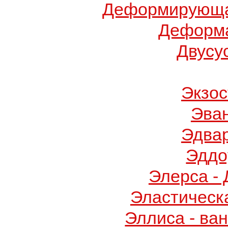
Деформирующа
Деформа
Двусу
Экзос
Эва
Эдва
Эддо
Элерса -
Эластическ
Эллиса - ва