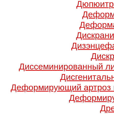
Дюпюитр
Деформ
Деформа
Дискрани
Дизэнцеф
Диск
Диссеминированный ли
Дисгениталь
Деформирующий артроз 
Деформиру
Др