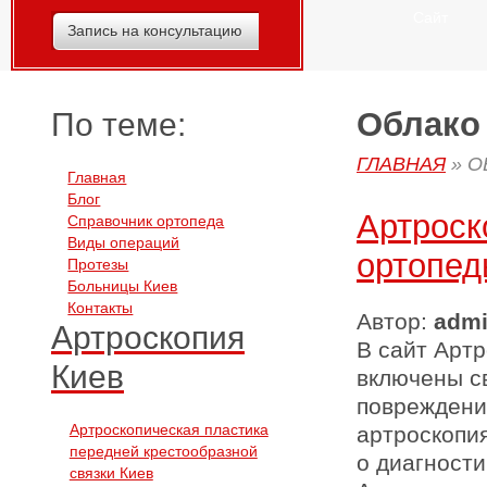
Сайт
Запись на консультацию
Облако 
По теме:
ГЛАВНАЯ
»
О
Главная
Блог
Артроск
Справочник ортопеда
Виды операций
ортопед
Протезы
Больницы Киев
Контакты
Автор:
adm
Артроскопия
В сайт Артр
Киев
включены с
повреждени
Артроскопическая пластика
артроскопи
передней крестообразной
о диагности
связки Киев