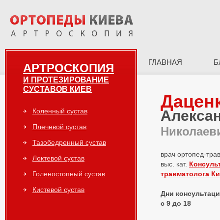
ГЛАВНАЯ
Б
АРТРОСКОПИЯ
И ПРОТЕЗИРОВАНИЕ
СУСТАВОВ КИЕВ
Дацен
Коленный сустав
Алекса
Плечевой сустав
Николаев
Тазобедренный сустав
врач ортопед-тра
Локтевой сустав
выс. кат.
Консуль
Голеностопный сустав
травматолога К
Кистевой сустав
Дни консультаций
с 9 до 18