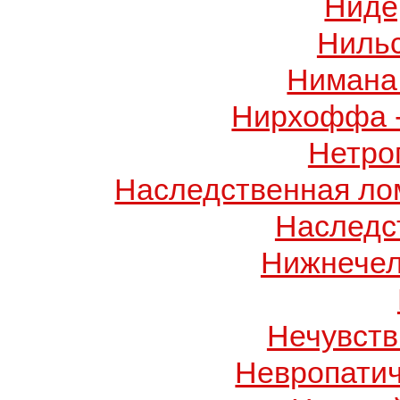
Ниде
Ниль
Нимана 
Нирхоффа 
Нетро
Наследственная лом
Наследс
Нижнечел
Нечувств
Невропатич