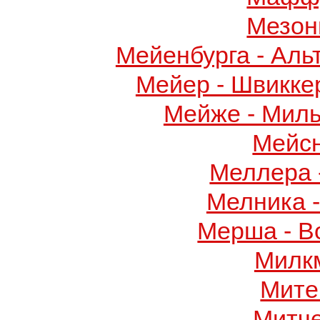
Мезон
Мейенбурга - Аль
Мейер - Швикке
Мейже - Миль
Мейс
Меллера 
Мелника 
Мерша - В
Милк
Мите
Митч