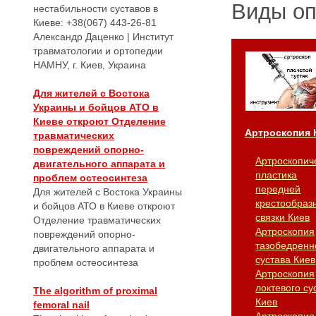
Виды о
нестабильности суставов в
Киеве: +38(067) 443-26-81
Александр Даценко | Институт
травматологии и ортопедии
НАМНУ, г. Киев, Украина
Для жителей с Востока
Украины и бойцов АТО в
Киеве откроют Отделение
Артроскопия 
травматических
повреждений опорно-
Артроскопич
двигательного аппарата и
пластика
проблем остеосинтеза
передней
Для жителей с Востока Украины
крестообраз
и бойцов АТО в Киеве откроют
связки Киев
Отделение травматических
Артроскопия
повреждений опорно-
тазобедренн
двигательного аппарата и
сустава Киев
проблем остеосинтеза
Артроскопия
локтевого су
The algorithm of proximal
Киев
femoral nail