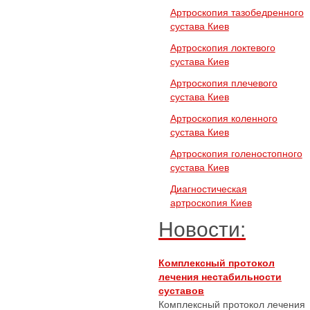
Артроскопия тазобедренного
сустава Киев
Артроскопия локтевого
сустава Киев
Артроскопия плечевого
сустава Киев
Артроскопия коленного
сустава Киев
Артроскопия голеностопного
сустава Киев
Диагностическая
артроскопия Киев
Новости:
Комплексный протокол
лечения нестабильности
суставов
Комплексный протокол лечения