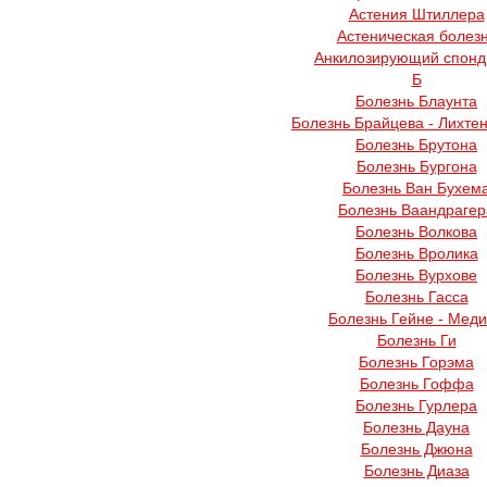
Астения Штиллера
Астеническая болез
Анкилозирующий спонд
Б
Болезнь Блаунта
Болезнь Брайцева - Лихте
Болезнь Брутона
Болезнь Бургона
Болезнь Ван Бухем
Болезнь Ваандрагер
Болезнь Волкова
Болезнь Вролика
Болезнь Вурхове
Болезнь Гасса
Болезнь Гейне - Мед
Болезнь Ги
Болезнь Горэма
Болезнь Гоффа
Болезнь Гурлера
Болезнь Дауна
Болезнь Джюна
Болезнь Диаза