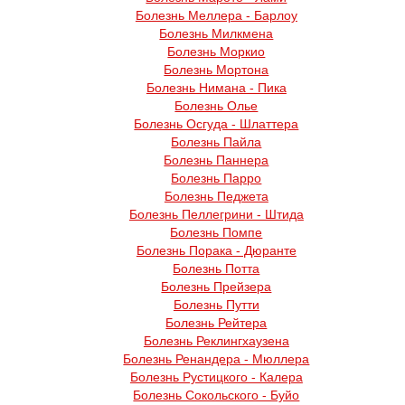
Болезнь Меллера - Барлоу
Болезнь Милкмена
Болезнь Моркио
Болезнь Мортона
Болезнь Нимана - Пика
Болезнь Олье
Болезнь Осгуда - Шлаттера
Болезнь Пайла
Болезнь Паннера
Болезнь Парро
Болезнь Педжета
Болезнь Пеллегрини - Штида
Болезнь Помпе
Болезнь Порака - Дюранте
Болезнь Потта
Болезнь Прейзера
Болезнь Путти
Болезнь Рейтера
Болезнь Реклингхаузена
Болезнь Ренандера - Мюллера
Болезнь Рустицкого - Калера
Болезнь Сокольского - Буйо