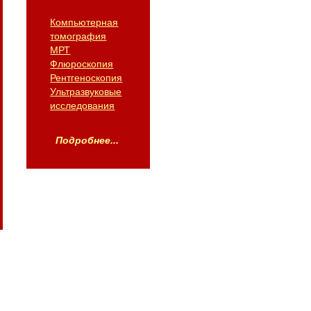
Компьютерная
томография
МРТ
Флюроскопия
Рентгеноскопия
Ультразвуковые
исследования
Подробнее...