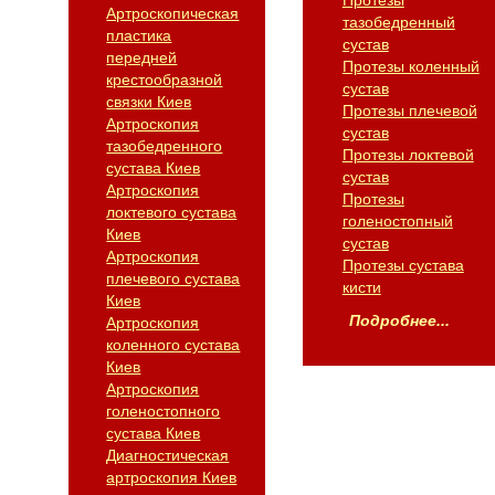
Протезы
Артроскопическая
тазобедренный
пластика
сустав
передней
Протезы коленный
крестообразной
сустав
связки Киев
Протезы плечевой
Артроскопия
сустав
тазобедренного
Протезы локтевой
сустава Киев
сустав
Артроскопия
Протезы
локтевого сустава
голеностопный
Киев
сустав
Артроскопия
Протезы сустава
плечевого сустава
кисти
Киев
Подробнее...
Артроскопия
коленного сустава
Киев
Артроскопия
голеностопного
сустава Киев
Диагностическая
артроскопия Киев