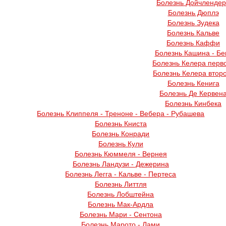
Болезнь Дойчленде
Болезнь Дюплэ
Болезнь Зудека
Болезнь Кальве
Болезнь Каффи
Болезнь Кашина - Бе
Болезнь Келера перв
Болезнь Келера втор
Болезнь Кенига
Болезнь Де Кервен
Болезнь Кинбека
Болезнь Клиппеля - Треноне - Вебера - Рубашева
Болезнь Книста
Болезнь Конради
Болезнь Кули
Болезнь Кюммеля - Вернея
Болезнь Ландузи - Дежерина
Болезнь Легга - Кальве - Пертеса
Болезнь Литтля
Болезнь Лобштейна
Болезнь Мак-Ардла
Болезнь Мари - Сентона
Болезнь Марото - Лами