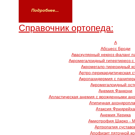
Подробнее...
Справочник ортопеда:
А
Абсцесс Броди
Аваскулярный некроз фаланг п
Акромегалоидный гипертиреоз с
Акромегало-тиреоидный к
Артро-перикардитическая с
Акропахидермия с пахипер
Акромегалоидный ост
Анемия Фанкони
Апластическая анемия с врожденными ано
Атипичная ахондропла
Атаксия Фридрейха
Анемия Херика
Амиотрофия Шарко - 
Артропатия суставо
Апофизит пяточной ко