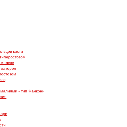
альцев кисти
 гиперостозом
омплекс
театорея
иостозом
еоз
малиями - тип Фанкони
зия
Мари
в
сти