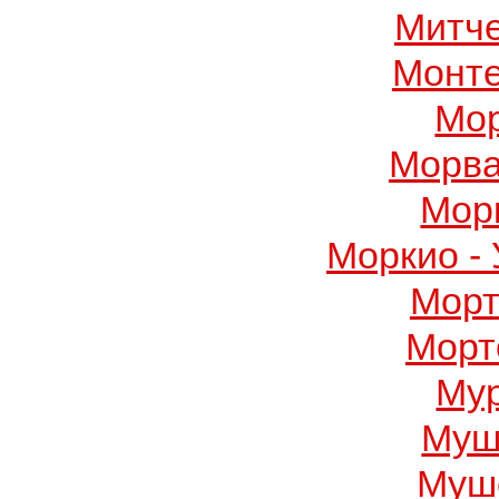
Митч
Монте
Мор
Морва
Мор
Моркио -
Морт
Морт
Му
Муш
Муше