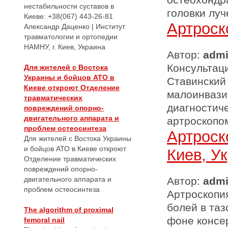
нестабильности суставов в
головки луч
Киеве: +38(067) 443-26-81
Артроск
Александр Даценко | Институт
травматологии и ортопедии
НАМНУ, г. Киев, Украина
Автор:
adm
Консультаци
Для жителей с Востока
Украины и бойцов АТО в
Ставинский
Киеве откроют Отделение
малоинвази
травматических
диагностич
повреждений опорно-
двигательного аппарата и
артроскопом
проблем остеосинтеза
Артроск
Для жителей с Востока Украины
и бойцов АТО в Киеве откроют
Киев, У
Отделение травматических
повреждений опорно-
двигательного аппарата и
Автор:
adm
проблем остеосинтеза
Артроскопи
болей в таз
The algorithm of proximal
фоне консе
femoral nail