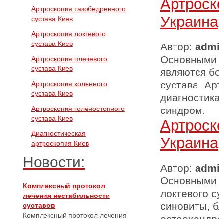
Артроск
Артроскопия тазобедренного
Украина
сустава Киев
Артроскопия локтевого
сустава Киев
Автор:
adm
Основными 
Артроскопия плечевого
сустава Киев
являются б
сустава. Ар
Артроскопия коленного
сустава Киев
диагностик
Артроскопия голеностопного
синдром.
сустава Киев
Артроск
Диагностическая
Украина
артроскопия Киев
Новости:
Автор:
adm
Основными 
Комплексный протокол
локтевого с
лечения нестабильности
синовиты, 
суставов
Комплексный протокол лечения
остеохондр