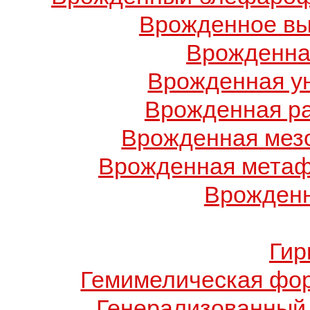
Врожденное вы
Врожденна
Врожденная у
Врожденная ра
Врожденная мез
Врожденная метаф
Врожденн
Гир
Гемимелическая фо
Генерализованный 