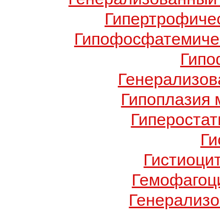
Гипертрофиче
Гипофосфатемичес
Гипо
Генерализов
Гипоплазия 
Гиперостат
Ги
Гистиоци
Гемофагоц
Генерализо