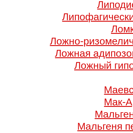
Липоди
Липофагически
Ломк
Ложно-ризомелич
Ложная адипозо
Ложный гип
Маевс
Мак-А
Мальге
Мальгеня п