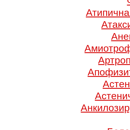
Атипична
Атакс
Ане
Амиотроф
Артроп
Апофизит
Асте
Астени
Анкилози