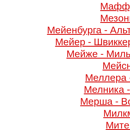
Маффу
Мезон
Мейенбурга - Аль
Мейер - Швикке
Мейже - Миль
Мейс
Меллера 
Мелника 
Мерша - В
Милк
Мите