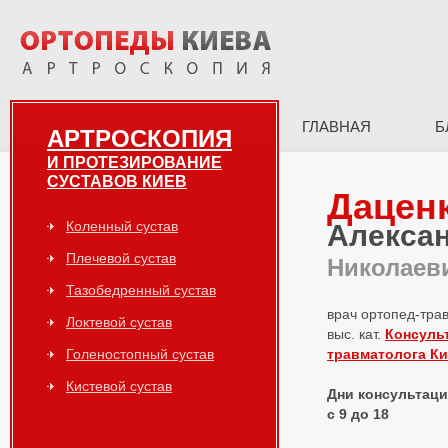
ГЛАВНАЯ
Б
АРТРОСКОПИЯ
И ПРОТЕЗИРОВАНИЕ
СУСТАВОВ КИЕВ
Дацен
Коленный сустав
Алекса
Плечевой сустав
Николаев
Тазобедренный сустав
врач ортопед-тра
Локтевой сустав
выс. кат.
Консуль
Голеностопный сустав
травматолога К
Кистевой сустав
Дни консультаций
с 9 до 18