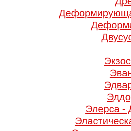
Др
Деформирующа
Деформа
Двусу
Экзос
Эва
Эдва
Эддо
Элерса -
Эластическ