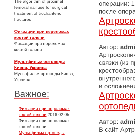
The algorithm of proximal
операции: 
femoral nail use for surgical
после опера
treatment of trochanteric
Артроск
fractures
крестоо
Фиксации при переломах
костей голени
Фиксации при переломах
Автор:
adm
костей голени
Артроскопи
Мультфильм ортопеды
связки (из 
Киева, Украина
крестообраз
Мультфильм ортопеды Киева,
внутреннег
Украина
и осложнени
Важное:
Артроск
ортопед
Фиксации при переломах
костей голени
2016.02.05
Фиксации при переломах
Автор:
adm
костей голени
В сайт Артр
Мультфильм ортопеды