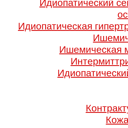
Идиопатический с
о
Идиопатическая гиперт
Ишемич
Ишемическая 
Интермиттр
Идиопатический
Контрак
Кожа