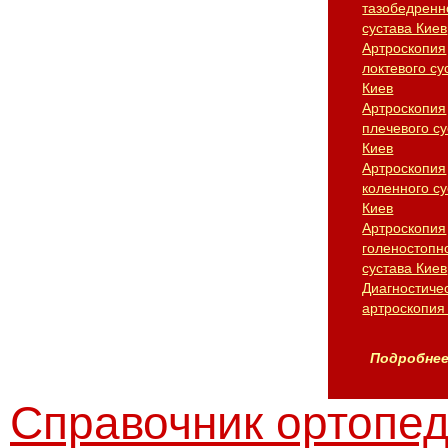
тазобедренн
сустава Киев
Артроскопия
локтевого су
Киев
Артроскопия
плечевого су
Киев
Артроскопия
коленного су
Киев
Артроскопия
голеностопн
сустава Киев
Диагностиче
артроскопия
Подробнее.
Справочник ортопед