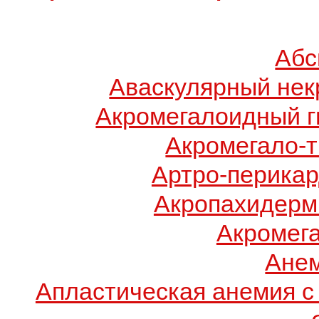
Абс
Аваскулярный нек
Акромегалоидный г
Акромегало-
Артро-перикар
Акропахидерм
Акромег
Ане
Апластическая анемия с