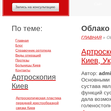
Сайт
Запись на консультацию
Облако 
По теме:
ГЛАВНАЯ
»
О
Главная
Блог
Артроск
Справочник ортопеда
Виды операций
Киев, У
Протезы
Больницы Киев
Контакты
Автор:
adm
Артроскопия
Основными 
Киев
сустава явл
функций сус
Артроскопическая пластика
дала возмо
передней крестообразной
голеностопн
связки Киев