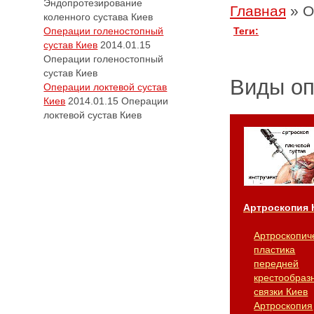
Эндопротезирование
Главная
»
О
коленного сустава Киев
Операции голеностопный
Теги:
сустав Киев
2014.01.15
Операции голеностопный
сустав Киев
Виды о
Операции локтевой сустав
Киев
2014.01.15
Операции
локтевой сустав Киев
Артроскопия 
Артроскопич
пластика
передней
крестообраз
связки Киев
Артроскопия