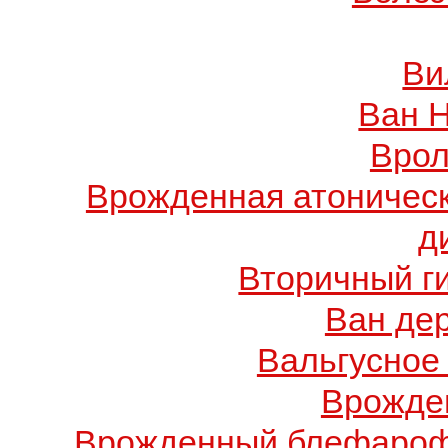
Ви
Ван 
Врол
Врожденная атоничес
д
Вторичный г
Ван де
Вальгусное
Врожде
Врожденный блефарофи