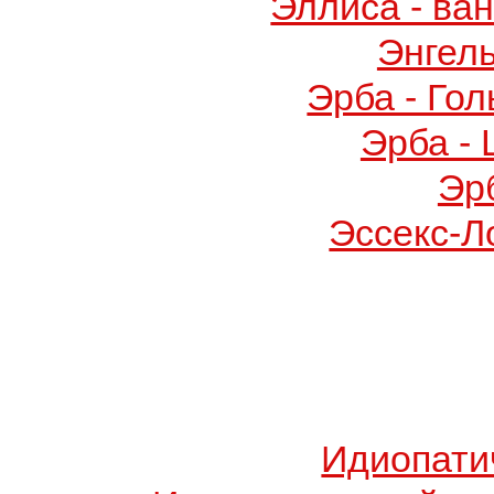
Эллиса - ва
Энгел
Эрба - Го
Эрба -
Эр
Эссекс-Л
Идиопати