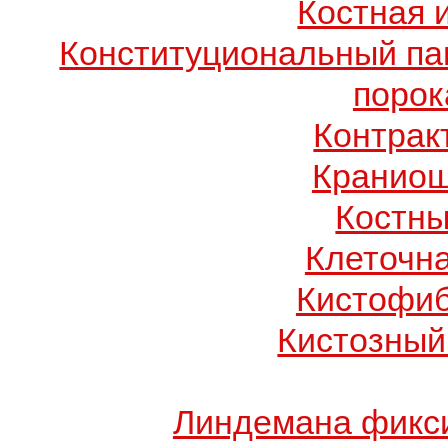
Костная 
Конституциональный п
порок
Контрак
Краниош
Костны
Клеточн
Кистофиб
Кистозный
Линдемана фикси