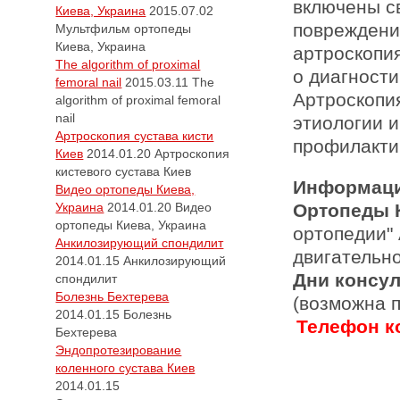
включены с
Киева, Украина
2015.07.02
повреждени
Мультфильм ортопеды
Киева, Украина
артроскопи
The algorithm of proximal
о диагности
femoral nail
2015.03.11
The
Артроскопи
algorithm of proximal femoral
nail
этиологии и
Артроскопия сустава кисти
профилакти
Киев
2014.01.20
Артроскопия
кистевого сустава Киев
Информаци
Видео ортопеды Киева,
Украина
2014.01.20
Видео
Ортопеды 
ортопеды Киева, Украина
ортопедии"
Анкилозирующий спондилит
двигательн
2014.01.15
Анкилозирующий
Дни консу
спондилит
Болезнь Бехтерева
(возможна 
2014.01.15
Болезнь
Телефон ко
Бехтерева
Эндопротезирование
коленного сустава Киев
2014.01.15