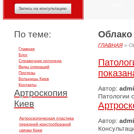
Сайт
Запись на консультацию
Облако 
По теме:
ГЛАВНАЯ
»
О
Главная
Блог
Патолог
Справочник ортопеда
Виды операций
показан
Протезы
Больницы Киев
Контакты
Автор:
adm
Артроскопия
Патологии с
Киев
Артроск
Артроскопическая пластика
Автор:
adm
передней крестообразной
Консультаци
связки Киев