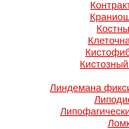
Контрак
Краниош
Костны
Клеточн
Кистофиб
Кистозный
Линдемана фикси
Липоди
Липофагически
Ломк