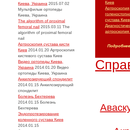
Киев
Киева, Украина
2015.07.02
Артроскопия
Мультфильм ортопеды
голеностопн
Киева, Украина
сустава Киев
The algorithm of proximal
Диагностиче
femoral nail
2015.03.11
The
артроскопия
algorithm of proximal femoral
nail
Артроскопия сустава кисти
Подробнее.
Киев
2014.01.20
Артроскопия
кистевого сустава Киев
Справ
Видео ортопеды Киева,
Украина
2014.01.20
Видео
ортопеды Киева, Украина
Анкилозирующий спондилит
2014.01.15
Анкилозирующий
спондилит
Болезнь Бехтерева
2014.01.15
Болезнь
Аваск
Бехтерева
Эндопротезирование
коленного сустава Киев
2014.01.15