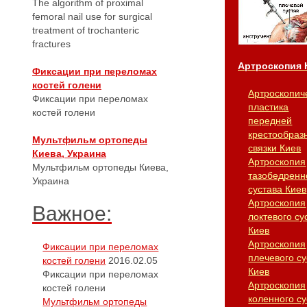
The algorithm of proximal
femoral nail use for surgical
treatment of trochanteric
fractures
Артроскопия 
Фиксации при переломах
костей голени
Артроскопич
Фиксации при переломах
пластика
костей голени
передней
крестообраз
Мультфильм ортопеды
связки Киев
Киева, Украина
Артроскопия
Мультфильм ортопеды Киева,
тазобедренн
Украина
сустава Киев
Артроскопия
Важное:
локтевого су
Киев
Артроскопия
Фиксации при переломах
плечевого су
костей голени
2016.02.05
Киев
Фиксации при переломах
Артроскопия
костей голени
коленного су
Мультфильм ортопеды