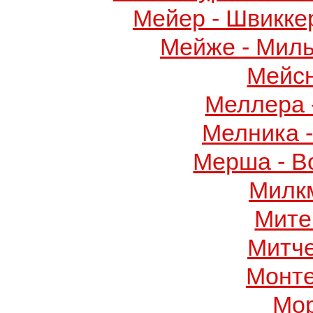
Мейер - Швикке
Мейже - Миль
Мейс
Меллера 
Мелника 
Мерша - В
Милк
Мите
Митч
Монте
Мор