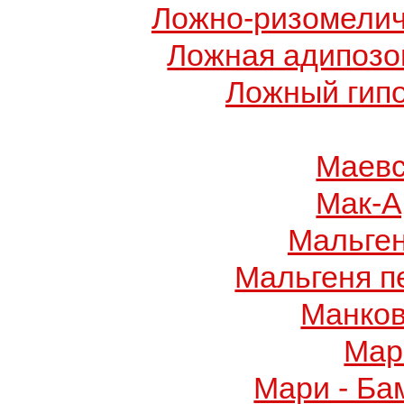
Ложно-ризомелич
Ложная адипозо
Ложный гип
Маевс
Мак-А
Мальге
Мальгеня п
Манков
Мар
Мари - Ба