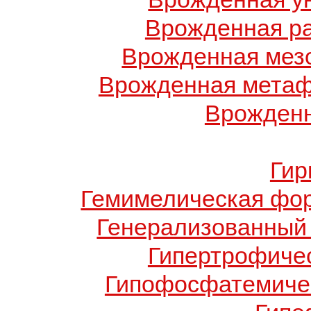
Врожденная ра
Врожденная мез
Врожденная метаф
Врожденн
Гир
Гемимелическая фо
Генерализованный 
Гипертрофиче
Гипофосфатемичес