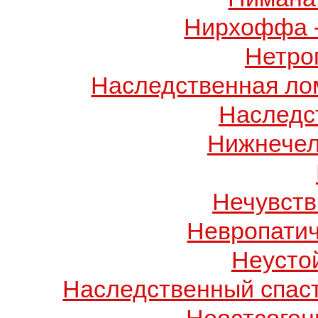
Нирхоффа 
Нетро
Наследственная лом
Наследс
Нижнечел
Нечувств
Невропатич
Неусто
Наследственный спас