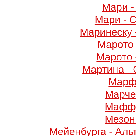
Мари -
Мари - 
Маринеску 
Марото 
Марото 
Мартина -
Марф
Марче
Маффу
Мезон
Мейенбурга - Аль