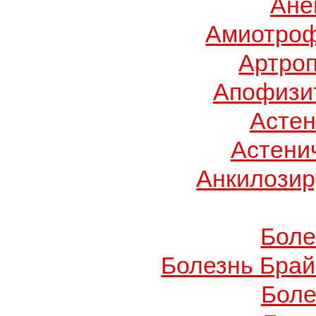
Ане
Амиотроф
Артроп
Апофизит
Асте
Астени
Анкилози
Боле
Болезнь Брай
Боле