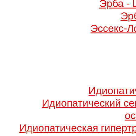
Эрба -
Эр
Эссекс-Л
Идиопати
Идиопатический с
о
Идиопатическая гиперт