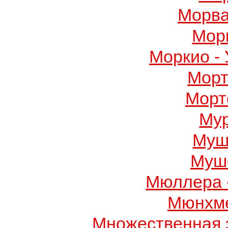
Морва
Мор
Моркио -
Морт
Морт
Му
Муш
Муше
Мюллера 
Мюнхме
Множественная 