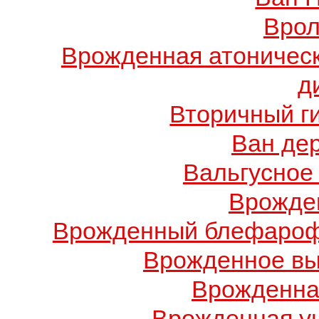
Врол
Врожденная атоничес
д
Вторичный г
Ван де
Вальгусное
Врожде
Врожденный блефарофи
Врожденное вы
Врожденна
Врожденная у