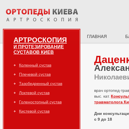
ГЛАВНАЯ
Б
АРТРОСКОПИЯ
И ПРОТЕЗИРОВАНИЕ
СУСТАВОВ КИЕВ
Дацен
Коленный сустав
Алекса
Плечевой сустав
Николаев
Тазобедренный сустав
врач ортопед-тра
Локтевой сустав
выс. кат.
Консуль
Голеностопный сустав
травматолога К
Кистевой сустав
Дни консультаций
с 9 до 18