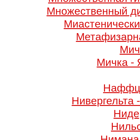
Множественный д
Миастенически
Метафизарн
Мич
Мичка -
Наффци
Нивергельта 
Ниде
Ниль
Нимана 