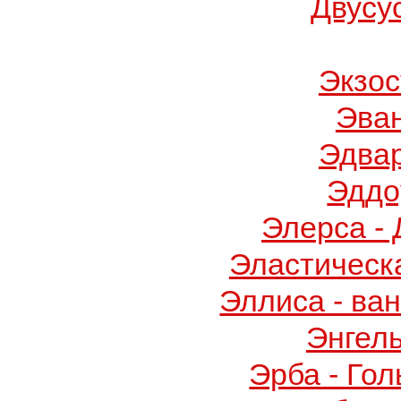
Двусу
Экзос
Эва
Эдва
Эддо
Элерса -
Эластическ
Эллиса - ва
Энгел
Эрба - Го