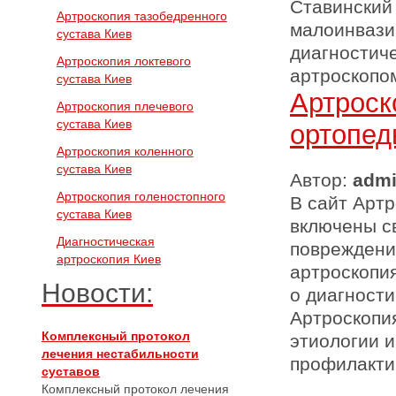
Ставинский
Артроскопия тазобедренного
малоинвази
сустава Киев
диагностич
Артроскопия локтевого
артроскопом
сустава Киев
Артроск
Артроскопия плечевого
сустава Киев
ортопед
Артроскопия коленного
сустава Киев
Автор:
adm
Артроскопия голеностопного
В сайт Артр
сустава Киев
включены с
Диагностическая
повреждени
артроскопия Киев
артроскопи
Новости:
о диагности
Артроскопи
Комплексный протокол
этиологии и
лечения нестабильности
профилакти
суставов
Комплексный протокол лечения