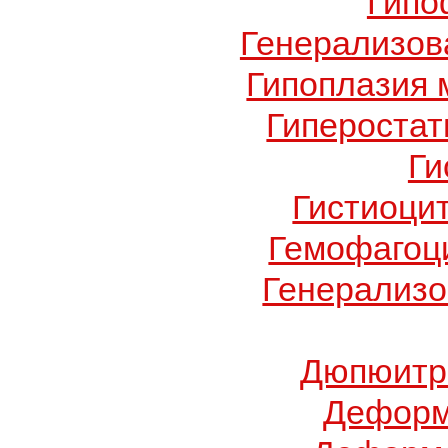
Гипо
Генерализов
Гипоплазия 
Гиперостат
Ги
Гистиоци
Гемофагоц
Генерализо
Дюпюитр
Деформ