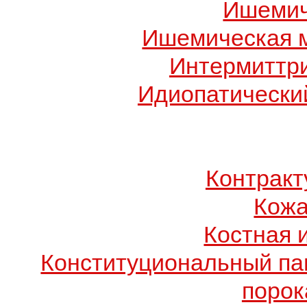
Ишемич
Ишемическая 
Интермиттр
Идиопатический
Контрак
Кожа
Костная 
Конституциональный п
порок