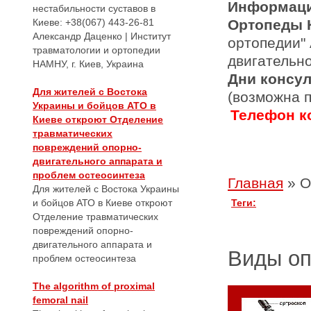
Информаци
нестабильности суставов в
Киеве: +38(067) 443-26-81
Ортопеды 
Александр Даценко | Институт
ортопедии"
травматологии и ортопедии
двигательн
НАМНУ, г. Киев, Украина
Дни консу
Для жителей с Востока
(возможна 
Украины и бойцов АТО в
Телефон ко
Киеве откроют Отделение
травматических
повреждений опорно-
двигательного аппарата и
проблем остеосинтеза
Главная
»
О
Для жителей с Востока Украины
и бойцов АТО в Киеве откроют
Теги:
Отделение травматических
повреждений опорно-
двигательного аппарата и
Виды о
проблем остеосинтеза
The algorithm of proximal
femoral nail