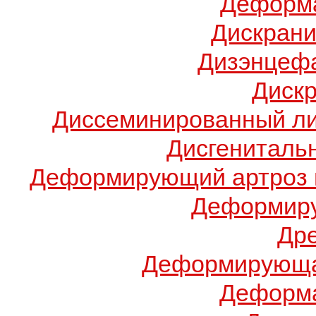
Деформа
Дискрани
Дизэнцеф
Диск
Диссеминированный ли
Дисгениталь
Деформирующий артроз 
Деформиру
Др
Деформирующа
Деформа