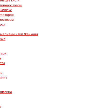
альцев кисти
 гиперостозом
омплекс
театорея
иостозом
еоз
малиями - тип Фанкони
зия
Мари
в
сти
нь
илит
нштейна
а