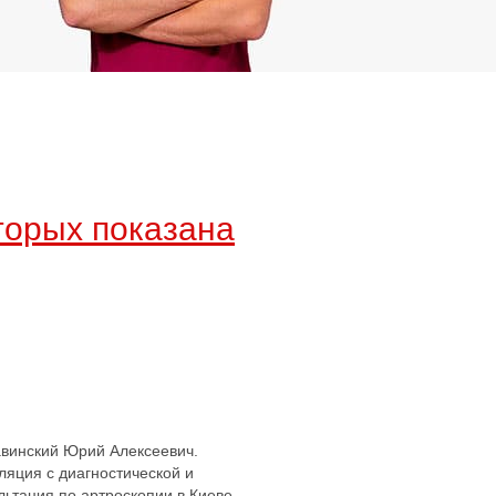
торых показана
тавинский Юрий Алексеевич.
ляция с диагностической и
ьтация по артроскопии в Киеве.