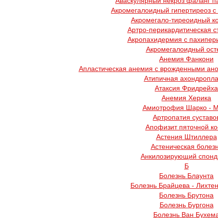
Аваскулярный некроз фаланг п
Акромегалоидный гипертиреоз с
Акромегало-тиреоидный к
Артро-перикардитическая с
Акропахидермия с пахипер
Акромегалоидный ост
Анемия Фанкони
Апластическая анемия с врожденными ано
Атипичная ахондропла
Атаксия Фридрейха
Анемия Херика
Амиотрофия Шарко - 
Артропатия суставо
Апофизит пяточной ко
Астения Штиллера
Астеническая болез
Анкилозирующий спонд
Б
Болезнь Блаунта
Болезнь Брайцева - Лихте
Болезнь Брутона
Болезнь Бургона
Болезнь Ван Бухем