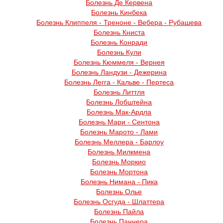
Болезнь Де Кервена
Болезнь Кинбека
Болезнь Клиппеля - Треноне - Вебера - Рубашева
Болезнь Книста
Болезнь Конради
Болезнь Кули
Болезнь Кюммеля - Вернея
Болезнь Ландузи - Дежерина
Болезнь Легга - Кальве - Пертеса
Болезнь Литтля
Болезнь Лобштейна
Болезнь Мак-Ардла
Болезнь Мари - Сентона
Болезнь Марото - Лами
Болезнь Меллера - Барлоу
Болезнь Милкмена
Болезнь Моркио
Болезнь Мортона
Болезнь Нимана - Пика
Болезнь Олье
Болезнь Осгуда - Шлаттера
Болезнь Пайла
Болезнь Паннера