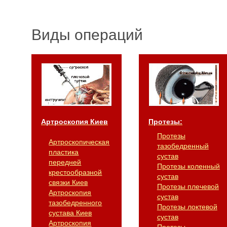
Виды операций
Артроскопия Киев
Протезы:
Протезы
Артроскопическая
тазобедренный
пластика
сустав
передней
Протезы коленный
крестообразной
сустав
связки Киев
Протезы плечевой
Артроскопия
сустав
тазобедренного
Протезы локтевой
сустава Киев
сустав
Артроскопия