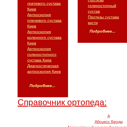
Протезы
локтевого сустава
голеностопный
Киев
сустав
Артроскопия
Протезы сустава
плечевого сустава
кисти
Киев
Подробнее...
Артроскопия
коленного сустава
Киев
Артроскопия
голеностопного
сустава Киев
Диагностическая
артроскопия Киев
Подробнее...
Справочник ортопеда:
А
Абсцесс Броди