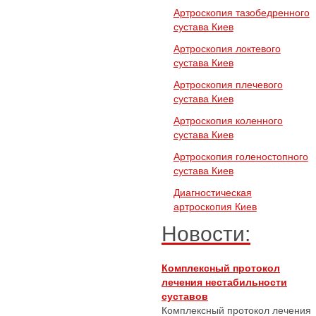
Артроскопия тазобедренного
сустава Киев
Артроскопия локтевого
сустава Киев
Артроскопия плечевого
сустава Киев
Артроскопия коленного
сустава Киев
Артроскопия голеностопного
сустава Киев
Диагностическая
артроскопия Киев
Новости:
Комплексный протокол
лечения нестабильности
суставов
Комплексный протокол лечения