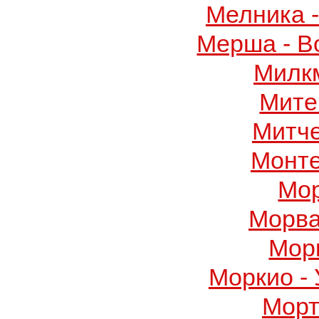
Мелника 
Мерша - В
Милк
Мите
Митч
Монте
Мор
Морва
Мор
Моркио -
Морт