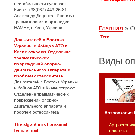
нестабильности суставов в
Киеве: +38(067) 443-26-81
Александр Даценко | Институт
травматологии и ортопедии
Главная
»
О
НАМНУ, г. Киев, Украина
Теги:
Для жителей с Востока
Украины и бойцов АТО в
Киеве откроют Отделение
травматических
Виды о
повреждений опорно-
двигательного аппарата и
проблем остеосинтеза
Для жителей с Востока Украины
и бойцов АТО в Киеве откроют
Отделение травматических
повреждений опорно-
двигательного аппарата и
проблем остеосинтеза
Артроскопия 
The algorithm of proximal
Артроскопич
femoral nail
пластика