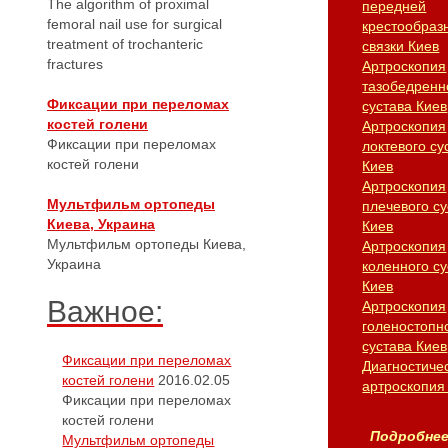
The algorithm of proximal
передней
femoral nail use for surgical
крестообраз
treatment of trochanteric
связки Киев
fractures
Артроскопия
тазобедренн
Фиксации при переломах
сустава Киев
костей голени
Артроскопия
Фиксации при переломах
локтевого су
костей голени
Киев
Артроскопия
Мультфильм ортопеды
плечевого су
Киева, Украина
Киев
Мультфильм ортопеды Киева,
Артроскопия
Украина
коленного су
Киев
Важное:
Артроскопия
голеностопн
сустава Киев
Фиксации при переломах
Диагностиче
костей голени
2016.02.05
артроскопия
Фиксации при переломах
костей голени
Подробнее.
Мультфильм ортопеды