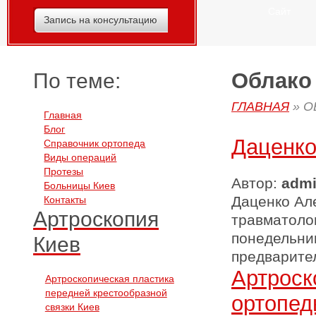
Сайт
Запись на консультацию
Облако 
По теме:
ГЛАВНАЯ
»
О
Главная
Блог
Даценко
Справочник ортопеда
Виды операций
Протезы
Автор:
adm
Больницы Киев
Даценко Але
Контакты
Артроскопия
травматолог
понедельник
Киев
предварите
Артроск
Артроскопическая пластика
передней крестообразной
ортопед
связки Киев