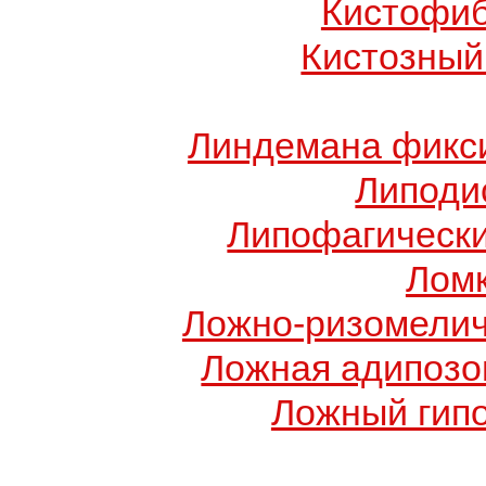
Кистофиб
Кистозный
Линдемана фикси
Липоди
Липофагически
Ломк
Ложно-ризомелич
Ложная адипозо
Ложный гип