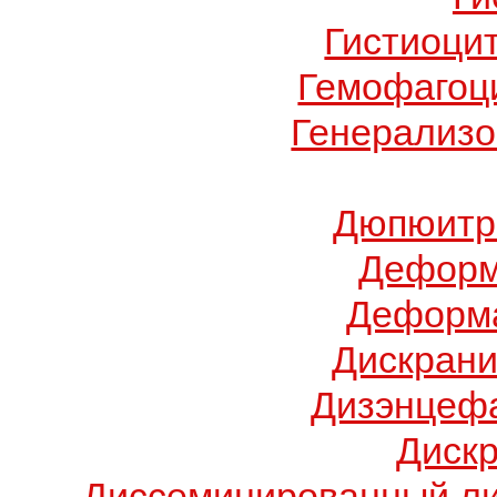
Гистиоци
Гемофагоц
Генерализо
Дюпюитр
Деформ
Деформа
Дискрани
Дизэнцеф
Диск
Диссеминированный ли