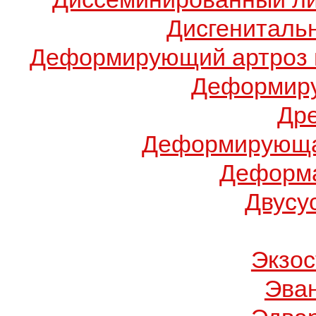
Дисгениталь
Деформирующий артроз 
Деформиру
Др
Деформирующа
Деформа
Двусу
Экзос
Эва