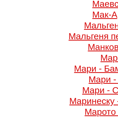
Маевс
Мак-А
Мальге
Мальгеня п
Манков
Мар
Мари - Ба
Мари -
Мари - 
Маринеску 
Марото 