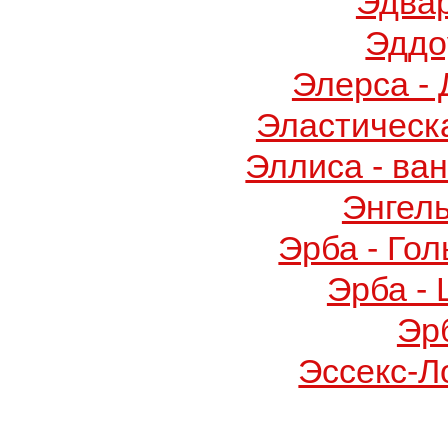
Эдва
Эддо
Элерса -
Эластическ
Эллиса - ва
Энгел
Эрба - Го
Эрба -
Эр
Эссекс-Л