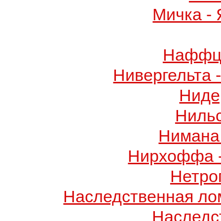
Мичка -
Наффци
Нивергельта 
Ниде
Ниль
Нимана 
Нирхоффа 
Нетро
Наследственная лом
Наследс