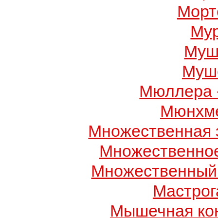
Морт
Му
Муш
Муше
Мюллера 
Мюнхме
Множественная 
Множественно
Множественный
Мастрог
Мышечная ко