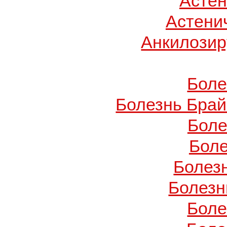
Асте
Астени
Анкилози
Боле
Болезнь Брай
Боле
Боле
Болез
Болезн
Боле