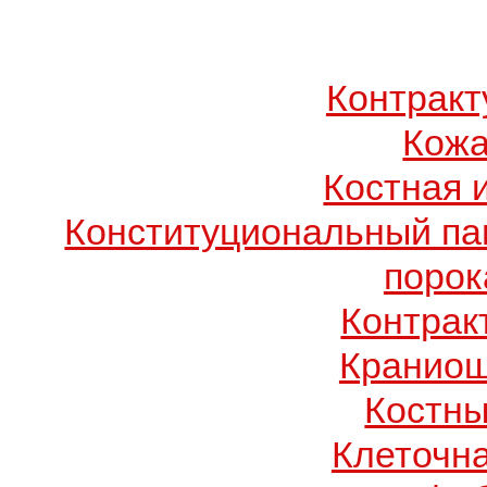
Контрак
Кожа
Костная 
Конституциональный п
порок
Контрак
Краниош
Костны
Клеточн