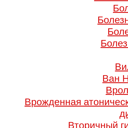
Бо
Болез
Бол
Болез
Ви
Ван 
Врол
Врожденная атоничес
д
Вторичный г