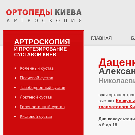
ГЛАВНАЯ
Б
АРТРОСКОПИЯ
И ПРОТЕЗИРОВАНИЕ
СУСТАВОВ КИЕВ
Дацен
Коленный сустав
Алекса
Плечевой сустав
Николаев
Тазобедренный сустав
врач ортопед-тра
Локтевой сустав
выс. кат.
Консуль
Голеностопный сустав
травматолога К
Кистевой сустав
Дни консультаций
с 9 до 18