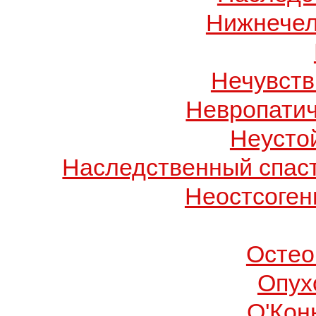
Нижнечел
Нечувств
Невропатич
Неусто
Наследственный спас
Неостсоген
Остео
Опух
О'Кон