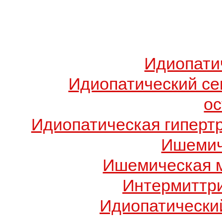
Идиопати
Идиопатический с
о
Идиопатическая гиперт
Ишемич
Ишемическая 
Интермиттр
Идиопатический