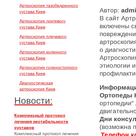
Артроскопия тазобедренного
Автор:
adm
сустава Киев
В сайт Артр
Артроскопия локтевого
включены с
сустава Киев
повреждени
Артроскопия плечевого
артроскопи
сустава Киев
о диагности
Артроскопия коленного
Артроскопи
сустава Киев
этиологии и
Артроскопия голеностопного
профилакти
сустава Киев
Диагностическая
Информаци
артроскопия Киев
Ортопеды 
Новости:
ортопедии"
двигательн
Комплексный протокол
Дни консу
лечения нестабильности
(возможна 
суставов
Комплексный протокол лечения
Телефон ко