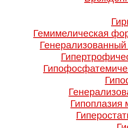
Гир
Гемимелическая фо
Генерализованный 
Гипертрофиче
Гипофосфатемичес
Гипо
Генерализов
Гипоплазия 
Гиперостат
Ги